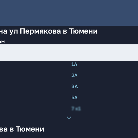
на ул Пермякова в Тюмени
ом
1А
2А
3А
5А
7 к1
ва в Тюмени