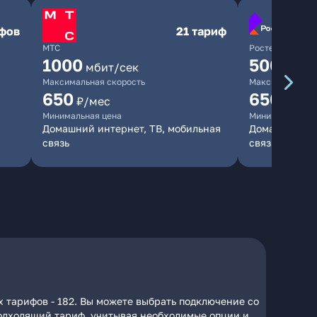
ифов
21 тариф
МТС
Ростелеком
1000
500
мбит/сек
мбит/
Максимальная скорость
Максимальная 
650
650
₽/мес
₽/мес
Минимальная цена
Минимальная ц
Домашний интернет, ТВ, мобильная
Домашний инт
связь
связь
 тарифов - 182. Вы можете выбрать подключение со
 подходящий тариф, учитывая необходимые опции и