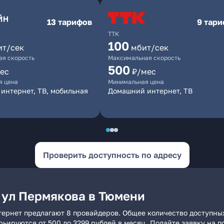
13 тарифов
9 тар
ТТК
100
ит/сек
мбит/сек
я скорость
Максимальная скорость
500
ес
₽/мес
я цена
Минимальная цена
интернет, ТВ, мобильная
Домашний интернет, ТВ
Проверить доступность по адресу
 ул Пермякова в Тюмени
тернет предлагают 8 провайдеров. Общее количество доступных
арьируются от 500 до 3299 рублей в месяц. Подайте заявку на