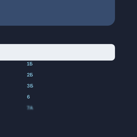
1Б
2Б
3Б
6
7А