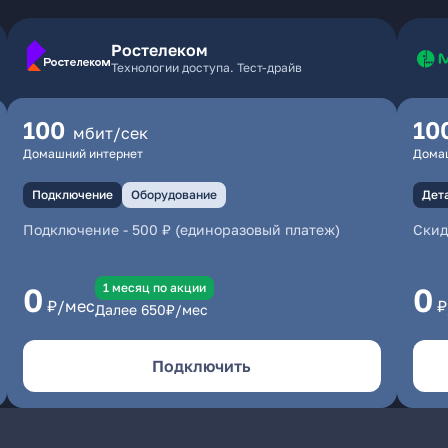
Ростелеком
Технологии доступа. Тест-драйв
100
10
мбит/сек
Домашний интернет
Дома
Подключение
Оборудование
Дет
Подключение
-
500 ₽ (единоразовый платеж)
Скид
1 месяц по акции
0
0
₽/мес
₽
Далее
650
₽/мес
Подключить