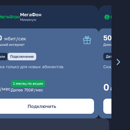
МегаФон
Минимум
0
500
мбит/сек
мбит
шний интернет
Домашний инте
али
Подключение
Детали
Под
ка только для новых абонентов.
Скидка тольк
1 месяц по акции
1
0
/мес
₽/мес
Далее
750
₽/мес
Да
Подключить