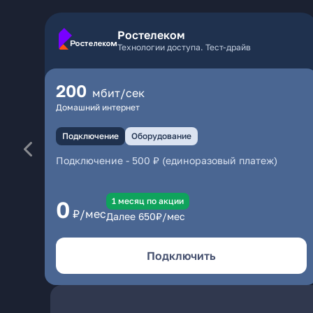
Ростелеком
Технологии доступа. Тест-драйв
200
мбит/сек
Домашний интернет
Подключение
Оборудование
Подключение
-
500 ₽ (единоразовый платеж)
1 месяц по акции
0
₽/мес
Далее
650
₽/мес
Подключить