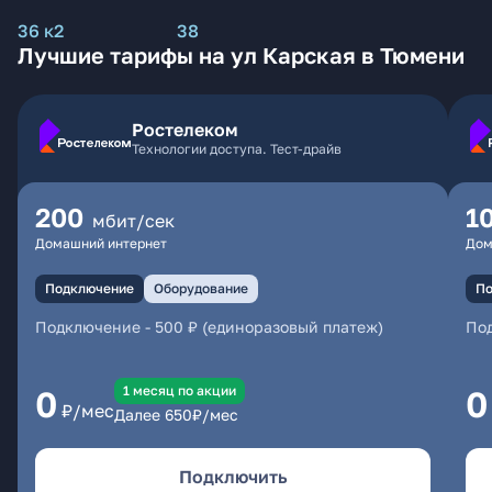
36 к2
38
Лучшие тарифы на ул Карская в Тюмени
Ростелеком
Технологии доступа. Тест-драйв
200
1
мбит/сек
Домашний интернет
Дом
Подключение
Оборудование
По
Подключение
-
500 ₽ (единоразовый платеж)
По
1 месяц по акции
0
0
₽/мес
Далее
650
₽/мес
Подключить