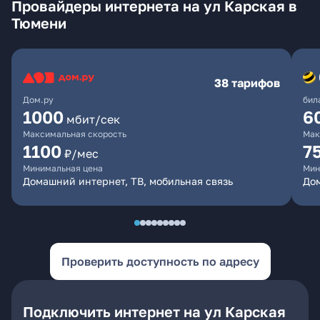
Провайдеры интернета на ул Карская в
Тюмени
38 тарифов
Дом.ру
бил
1000
6
мбит/сек
Максимальная скорость
Мак
1100
7
₽/мес
Минимальная цена
Мин
Домашний интернет, ТВ, мобильная связь
Дом
Проверить доступность по адресу
Подключить интернет на ул Карская