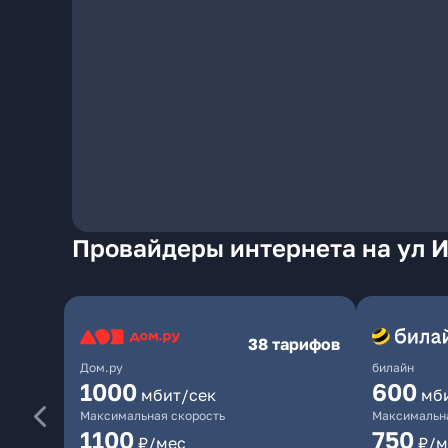
Провайдеры интернета на ул 
38 тарифов
Дом.ру
билайн
1000
600
мбит/сек
мб
Максимальная скорость
Максимальна
1100
750
₽/мес
₽/м