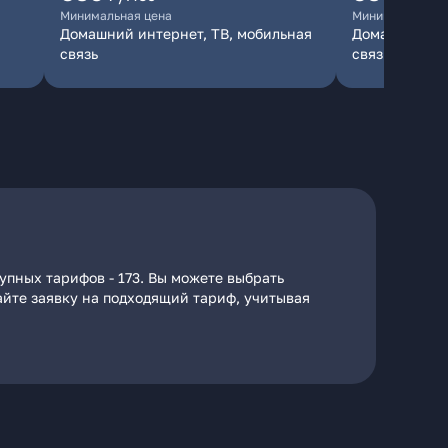
Минимальная цена
Минимальная ц
Домашний интернет, ТВ, мобильная
Домашний инт
связь
связь
упных тарифов - 173. Вы можете выбрать
дайте заявку на подходящий тариф, учитывая