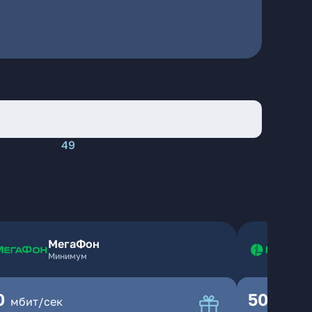
49
МегаФон
Минимум
0
500
мбит/сек
мбит