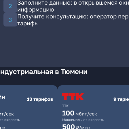
Заполните данные: в открывшемся окн
информацию
Получите консультацию: оператор пе
тарифы
Индустриальная в Тюмени
13 тарифов
9 тар
ТТК
100
ит/сек
мбит/сек
я скорость
Максимальная скорость
500
ес
₽/мес