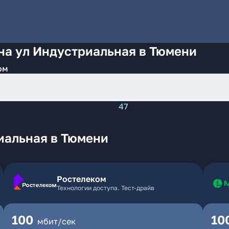
на ул Индустриальная в Тюмени
ом
47
иальная в Тюмени
Ростелеком
Технологии доступа. Тест-драйв
100
10
мбит/сек