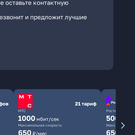
е оставьте контактную
резвонит и предложит лучшие
ифов
21 тариф
МТС
Ростелеком
1000
500
мбит/сек
мбит/
Максимальная скорость
Максимальная 
650
650
₽/мес
₽/мес