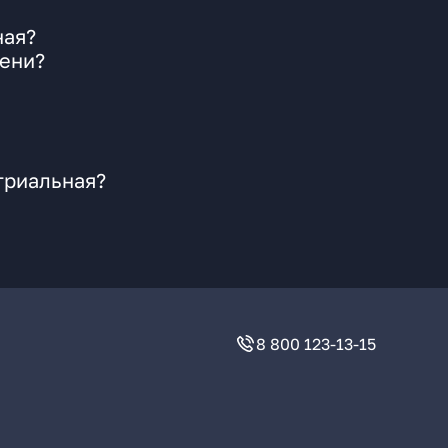
ная?
мени?
триальная?
8 800 123-13-15