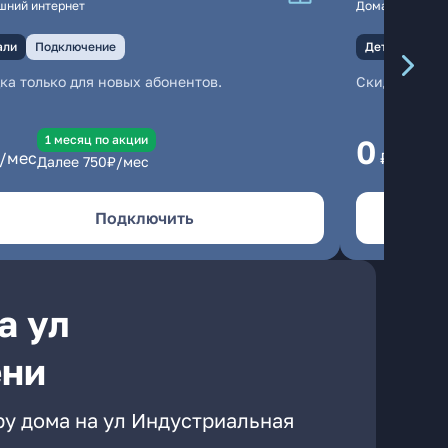
шний интернет
Домашний инте
али
Подключение
Детали
Под
ка только для новых абонентов.
Скидка тольк
1 месяц по акции
1
0
/мес
₽/мес
Далее
750
₽/мес
Да
Подключить
а ул
ени
ру дома на ул Индустриальная