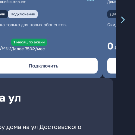
шний интернет
Домашний инте
али
Подключение
Детали
Под
ка только для новых абонентов.
Скидка тольк
1 месяц по акции
1
0
/мес
₽/мес
Далее
750
₽/мес
Да
Подключить
а ул
ру дома на ул Достоевского