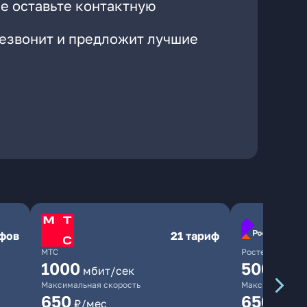
е оставьте контактную
резвонит и предложит лучшие
ифов
21 тариф
МТС
Ростелеком
1000
500
мбит/сек
мбит/
Максимальная скорость
Максимальная 
650
650
₽/мес
₽/мес