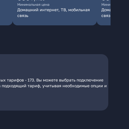
Минимальная цена
Минимальная ц
Домашний интернет, ТВ, мобильная
Домашний инт
связь
связь
ных тарифов - 173. Вы можете выбрать подключение
 на подходящий тариф, учитывая необходимые опции и