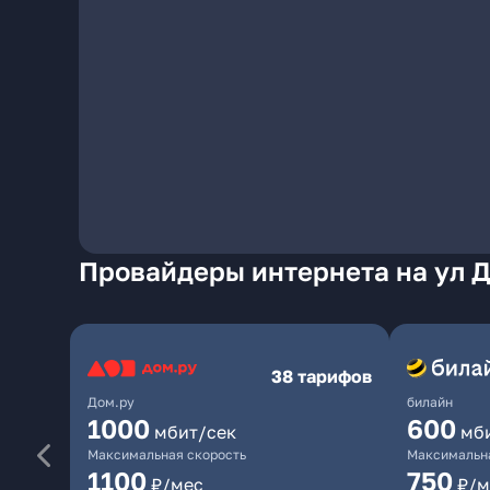
Провайдеры интернета на ул 
38 тарифов
Дом.ру
билайн
1000
600
мбит/сек
мб
Максимальная скорость
Максимальна
1100
750
₽/мес
₽/м