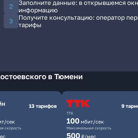
Заполните данные: в открывшемся окн
информацию
Получите консультацию: оператор пе
тарифы
Достоевского в Тюмени
13 тарифов
9 тар
ТТК
100
ит/сек
мбит/сек
я скорость
Максимальная скорость
500
ес
₽/мес