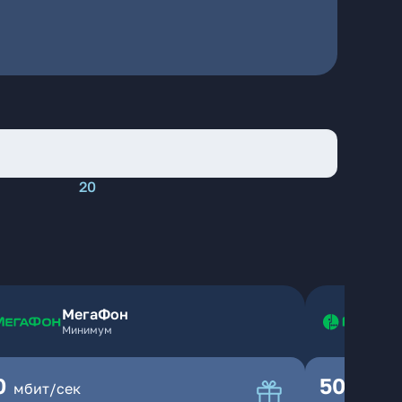
20
МегаФон
Минимум
0
500
мбит/сек
мбит