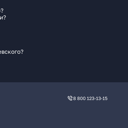
о?
и?
евского?
8 800 123-13-15