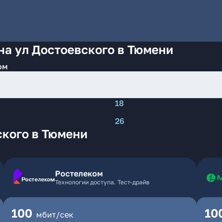
на ул Достоевского в Тюмени
ом
18
26
ского в Тюмени
Ростелеком
Технологии доступа. Тест-драйв
100
10
мбит/сек