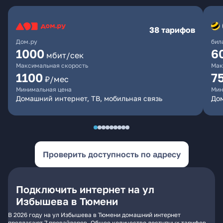
38 тарифов
Дом.ру
бил
1000
6
мбит/сек
Максимальная скорость
Мак
1100
7
₽/мес
Минимальная цена
Мин
Домашний интернет, ТВ, мобильная связь
Дом
Проверить доступность по адресу
Подключить интернет на ул
Избышева в Тюмени
В 2026 году на ул Избышева в Тюмени домашний интернет
предлагают 7 провайдеров. Общее количество доступных тарифов -