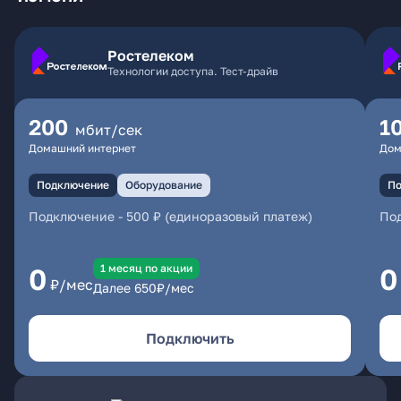
Ростелеком
Технологии доступа. Тест-драйв
200
1
мбит/сек
Домашний интернет
Дом
Подключение
Оборудование
По
Подключение
-
500 ₽ (единоразовый платеж)
По
1 месяц по акции
0
0
₽/мес
Далее
650
₽/мес
Подключить