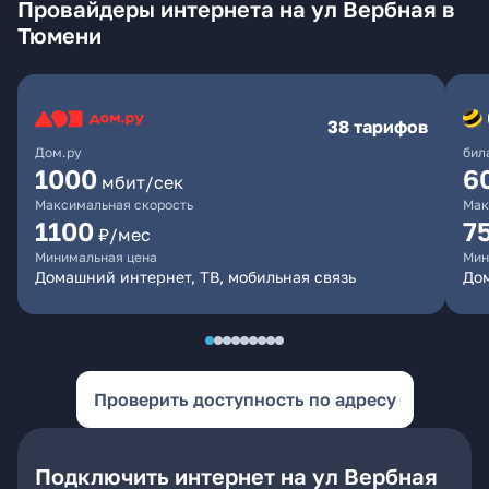
Провайдеры интернета на ул Вербная в
Тюмени
38 тарифов
Дом.ру
бил
1000
6
мбит/сек
Максимальная скорость
Мак
1100
7
₽/мес
Минимальная цена
Мин
Домашний интернет, ТВ, мобильная связь
Дом
Проверить доступность по адресу
Подключить интернет на ул Вербная