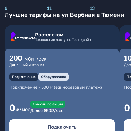
9
11
13
Лучшие тарифы на ул Вербная в Тюмени
Ростелеком
Технологии доступа. Тест-драйв
200
1
мбит/сек
Домашний интернет
Дом
Подключение
Оборудование
По
Подключение
-
500 ₽ (единоразовый платеж)
По
1 месяц по акции
0
0
₽/мес
Далее
650
₽/мес
Подключить