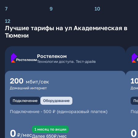
7
9
10
12
Лучшие тарифы на ул Академическая в
Тюмени
Ростелеком
Технологии доступа. Тест-драйв
200
1
мбит/сек
Домашний интернет
Дом
Подключение
Оборудование
По
Подключение
-
500 ₽ (единоразовый платеж)
По
1 месяц по акции
0
0
₽/мес
Далее
650
₽/мес