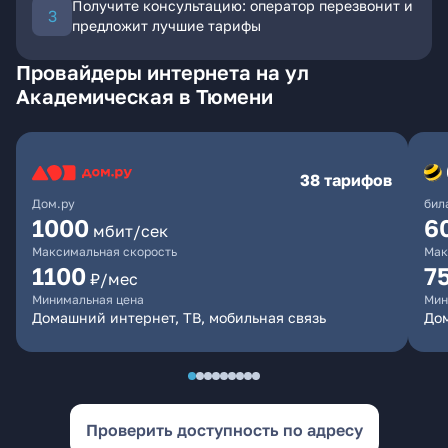
Получите консультацию: оператор перезвонит и
предложит лучшие тарифы
Провайдеры интернета на ул
Академическая в Тюмени
38 тарифов
Дом.ру
бил
1000
6
мбит/сек
Максимальная скорость
Мак
1100
7
₽/мес
Минимальная цена
Мин
Домашний интернет, ТВ, мобильная связь
Дом
Проверить доступность по адресу