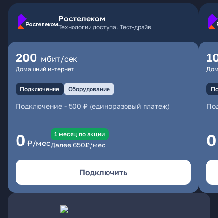
Ростелеком
Технологии доступа. Тест-драйв
200
1
мбит/сек
Домашний интернет
Дом
Подключение
Оборудование
По
Подключение
-
500 ₽ (единоразовый платеж)
По
1 месяц по акции
0
0
₽/мес
Далее
650
₽/мес
Подключить