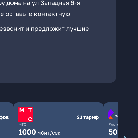
у дома на ул Западная 6-я
е оставьте контактную
резвонит и предложит лучшие
ифов
21 тариф
МТС
Ростелеком
1000
500
мбит/сек
мбит/