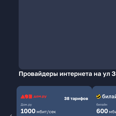
Провайдеры интернета на ул З
38 тарифов
Дом.ру
билайн
1000
600
мбит/сек
мб