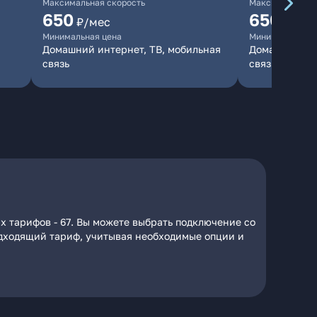
Максимальная скорость
Максимальная 
650
650
₽/мес
₽/мес
Минимальная цена
Минимальная ц
Домашний интернет, ТВ, мобильная
Домашний инт
связь
связь
х тарифов - 67. Вы можете выбрать подключение со
подходящий тариф, учитывая необходимые опции и