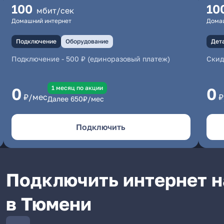
100
10
мбит/сек
Домашний интернет
Дома
Подключение
Оборудование
Дет
Подключение
-
500 ₽ (единоразовый платеж)
Скид
1 месяц по акции
0
0
₽/мес
₽
Далее
650
₽/мес
Подключить
Подключить интернет н
в Тюмени