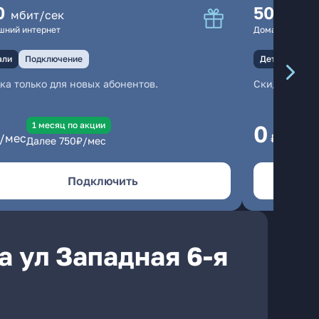
0
500
мбит/сек
мбит
шний интернет
Домашний инте
али
Подключение
Детали
Под
ка только для новых абонентов.
Скидка тольк
1 месяц по акции
1
0
/мес
₽/мес
Далее
750
₽/мес
Да
Подключить
а ул Западная 6-я