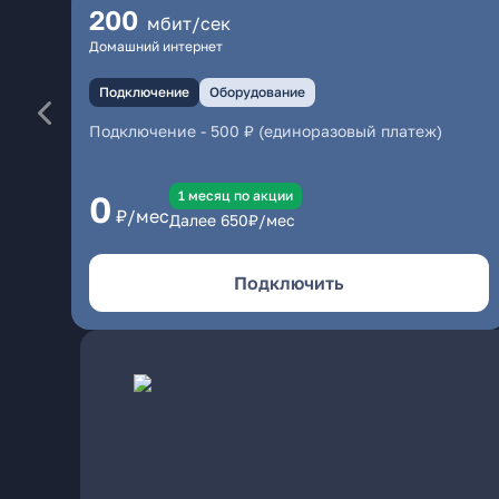
200
мбит/сек
Домашний интернет
Подключение
Оборудование
Подключение
-
500 ₽ (единоразовый платеж)
1 месяц по акции
0
₽/мес
Далее
650
₽/мес
Подключить