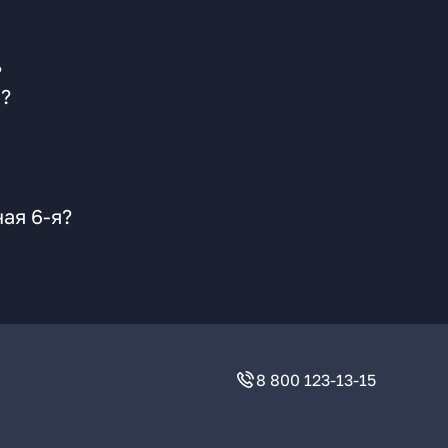
?
и?
ая 6-я?
8 800 123-13-15