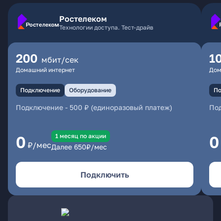
Ростелеком
Технологии доступа. Тест-драйв
200
1
мбит/сек
Домашний интернет
Дом
Подключение
Оборудование
По
Подключение
-
500 ₽ (единоразовый платеж)
По
1 месяц по акции
0
0
₽/мес
Далее
650
₽/мес
Подключить