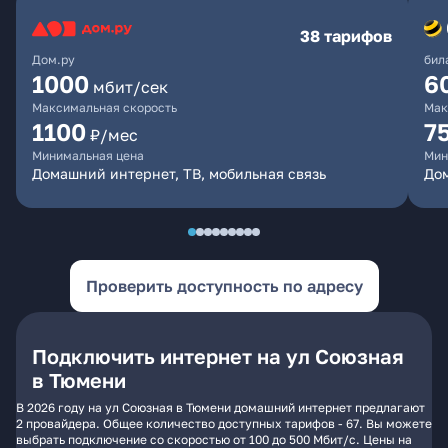
38 тарифов
Дом.ру
бил
1000
6
мбит/сек
Максимальная скорость
Мак
1100
7
₽/мес
Минимальная цена
Мин
Домашний интернет, ТВ, мобильная связь
Дом
Проверить доступность по адресу
Подключить интернет на ул Союзная
в Тюмени
В 2026 году на ул Союзная в Тюмени домашний интернет предлагают
2 провайдера. Общее количество доступных тарифов - 67. Вы можете
выбрать подключение со скоростью от 100 до 500 Мбит/с. Цены на