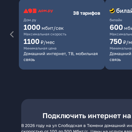
38 тарифов
Дом.ру
билайн
1000
600
мбит/сек
мб
Максимальная скорость
Максимальна
1100
750
₽/мес
₽/м
Минимальная цена
Минимальна
Домашний интернет, ТВ, мобильная
Домашний 
связь
связь
Подключить интернет на
В 2026 году на ул Слободская в Тюмени домашний ин
скоростью от 100 до 500 Мбит/с. Цены на услуги ва