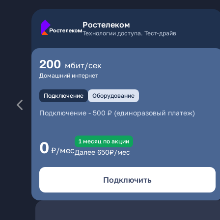
Ростелеком
Технологии доступа. Тест-драйв
200
мбит/сек
Домашний интернет
Подключение
Оборудование
Подключение
-
500 ₽ (единоразовый платеж)
1 месяц по акции
0
₽/мес
Далее
650
₽/мес
Подключить