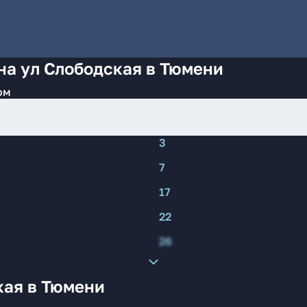
на ул Слободская в Тюмени
ом
3
7
17
22
26
кая в Тюмени