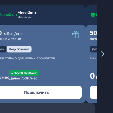
МегаФон
Минимум
0
500
мбит/сек
мбит
шний интернет
Домашний инте
али
Подключение
Детали
Под
ка только для новых абонентов.
Скидка тольк
1 месяц по акции
1
0
/мес
₽/мес
Далее
750
₽/мес
Да
Подключить