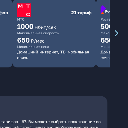
ифов
21 тариф
МТС
Ростелеком
1000
500
мбит/сек
мбит/
Максимальная скорость
Максимальная 
650
650
₽/мес
₽/мес
Минимальная цена
Минимальная ц
Домашний интернет, ТВ, мобильная
Домашний инт
связь
связь
 тарифов - 67. Вы можете выбрать подключение со
подходящий тариф, учитывая необходимые опции и