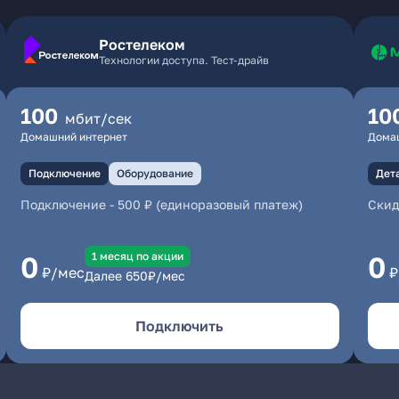
Ростелеком
Технологии доступа. Тест-драйв
100
10
мбит/сек
Домашний интернет
Дома
Подключение
Оборудование
Дет
Подключение
-
500 ₽ (единоразовый платеж)
Скид
1 месяц по акции
0
0
₽/мес
₽
Далее
650
₽/мес
Подключить