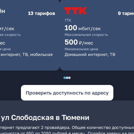
13 тарифов
9 тар
ТТК
100
ит/сек
мбит/сек
я скорость
Максимальная скорость
500
ес
₽/мес
я цена
Минимальная цена
интернет, ТВ, мобильная
Домашний интернет, ТВ
Проверить доступность по адресу
 ул Слободская в Тюмени
тернет предлагают 2 провайдера. Общее количество доступных
рьируются от 650 до 2050 рублей в месяц. Подайте заявку на 