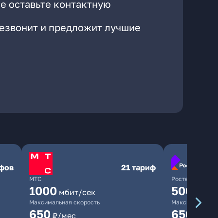
е оставьте контактную
резвонит и предложит лучшие
ифов
21 тариф
МТС
Ростелеком
1000
500
мбит/сек
мбит/
Максимальная скорость
Максимальная 
650
650
₽/мес
₽/мес