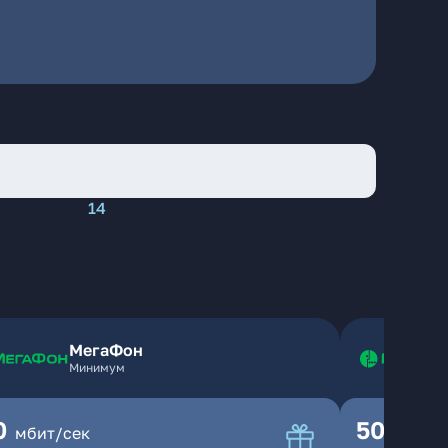
14
МегаФон
Минимум
0
500
мбит/сек
мбит