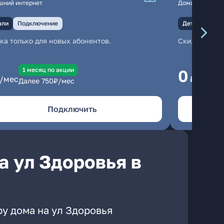
шний интернет
Домашний инте
али
Подключение
Детали
Под
ка только для новых абонентов.
Скидка тольк
1 месяц по акции
1
0
/мес
₽/мес
Далее
750
₽/мес
Да
Подключить
а ул Здоровья в
у дома на ул Здоровья