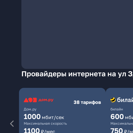
Провайдеры интернета на ул 
38 тарифов
Дом.ру
билайн
1000
600
мбит/сек
мб
Максимальная скорость
Максимальна
1100
750
₽/мес
₽/м