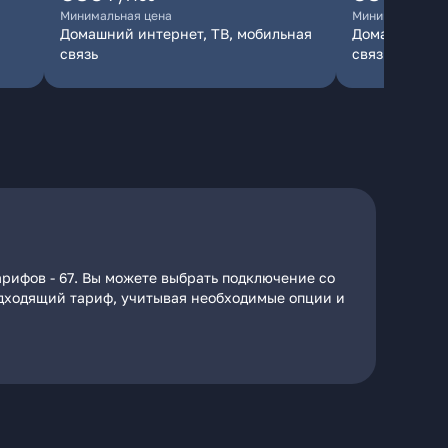
Минимальная цена
Минимальная ц
Домашний интернет, ТВ, мобильная
Домашний инт
связь
связь
рифов - 67. Вы можете выбрать подключение со
подходящий тариф, учитывая необходимые опции и