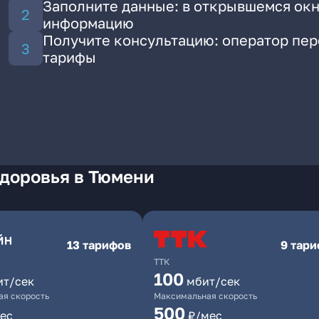
Заполните данные: в открывшемся окн
информацию
Получите консультацию: оператор пе
тарифы
Здоровья в Тюмени
13 тарифов
9 тар
ТТК
100
ит/сек
мбит/сек
я скорость
Максимальная скорость
500
ес
₽/мес