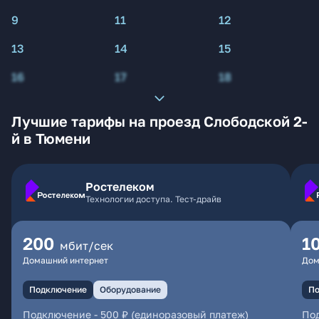
9
11
12
13
14
15
16
17
18
Лучшие тарифы на проезд Слободской 2-
й в Тюмени
Ростелеком
Технологии доступа. Тест-драйв
200
1
мбит/сек
Домашний интернет
Дом
Подключение
Оборудование
По
Подключение
-
500 ₽ (единоразовый платеж)
По