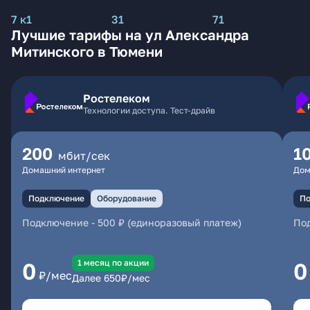
7 к1
31
71
Лучшие тарифы на ул Александра
Митинского в Тюмени
Ростелеком
Технологии доступа. Тест-драйв
200
1
мбит/сек
Домашний интернет
Дом
Подключение
Оборудование
По
Подключение
-
500 ₽ (единоразовый платеж)
По
1 месяц по акции
0
0
₽/мес
Далее
650
₽/мес