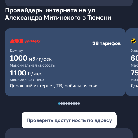
Провайдеры интернета на ул
Александра Митинского в Тюмени
38 тарифов
Дом.ру
бил
1000
6
мбит/сек
Максимальная скорость
Мак
1100
7
₽/мес
Минимальная цена
Мин
Домашний интернет, ТВ, мобильная связь
Дом
Проверить доступность по адресу