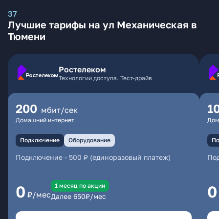
37
Лучшие тарифы на ул Механическая в
Тюмени
Ростелеком
Технологии доступа. Тест-драйв
200
1
мбит/сек
Домашний интернет
Дом
Подключение
Оборудование
По
Подключение
-
500 ₽ (единоразовый платеж)
По
1 месяц по акции
0
0
₽/мес
Далее
650
₽/мес