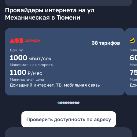
Провайдеры интернета на ул
Механическая в Тюмени
38 тарифов
Дом.ру
бил
1000
6
мбит/сек
Максимальная скорость
Мак
1100
7
₽/мес
Минимальная цена
Мин
Домашний интернет, ТВ, мобильная связь
Дом
Проверить доступность по адресу