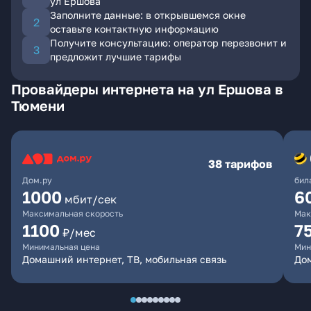
ул Ершова
Заполните данные: в открывшемся окне
оставьте контактную информацию
Получите консультацию: оператор перезвонит и
предложит лучшие тарифы
Провайдеры интернета на ул Ершова в
Тюмени
38 тарифов
Дом.ру
бил
1000
6
мбит/сек
Максимальная скорость
Мак
1100
7
₽/мес
Минимальная цена
Мин
Домашний интернет, ТВ, мобильная связь
Дом