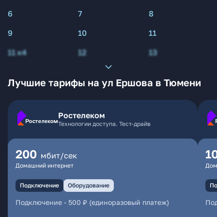
6
7
8
9
10
11
11 к4
12
13
Лучшие тарифы на ул Ершова в Тюмени
Ростелеком
Технологии доступа. Тест-драйв
200
1
мбит/сек
Домашний интернет
Дом
Подключение
Оборудование
По
Подключение
-
500 ₽ (единоразовый платеж)
По