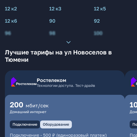
12 к2
12 к3
12 к5
12 к6
90
92
96
98
100
Лучшие тарифы на ул Новоселов в
Тюмени
Ростелеком
Технологии доступа. Тест-драйв
200
1
мбит/сек
Домашний интернет
Дом
Подключение
Оборудование
По
Подключение
-
500 ₽ (единоразовый платеж)
По