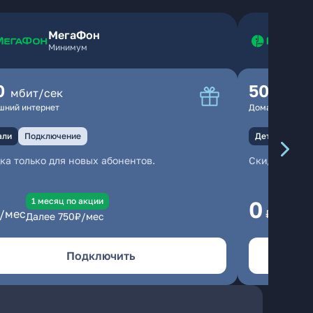
МегаФон
Минимум
0
500
мбит/сек
мбит
шний интернет
Домашний инте
али
Подключение
Детали
Под
ка только для новых абонентов.
Скидка тольк
1 месяц по акции
1
0
/мес
₽/мес
Далее
750
₽/мес
Да
Подключить