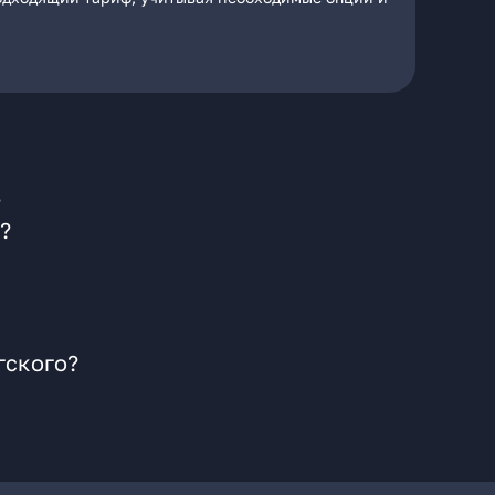
?
?
гского?