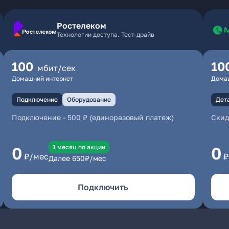
Ростелеком
Технологии доступа. Тест-драйв
100
10
мбит/сек
Домашний интернет
Дома
Подключение
Оборудование
Дет
Подключение
-
500 ₽ (единоразовый платеж)
Скид
1 месяц по акции
0
0
₽/мес
₽
Далее
650
₽/мес
Подключить