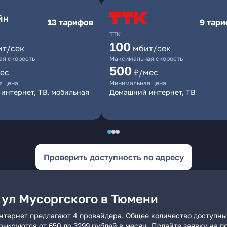
13 тарифов
9 тар
ТТК
100
ит/сек
мбит/сек
я скорость
Максимальная скорость
500
ес
₽/мес
я цена
Минимальная цена
интернет, ТВ, мобильная
Домашний интернет, ТВ
Проверить доступность по адресу
 ул Мусоргского в Тюмени
нтернет предлагают 4 провайдера. Общее количество доступны
арьируются от 650 до 3299 рублей в месяц. Подайте заявку на