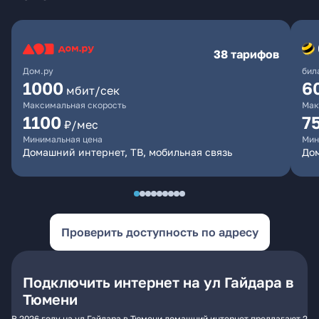
38 тарифов
Дом.ру
бил
1000
6
мбит/сек
Максимальная скорость
Мак
1100
7
₽/мес
Минимальная цена
Мин
Домашний интернет, ТВ, мобильная связь
Дом
Проверить доступность по адресу
Подключить интернет на ул Гайдара в
Тюмени
В 2026 году на ул Гайдара в Тюмени домашний интернет предлагают 2