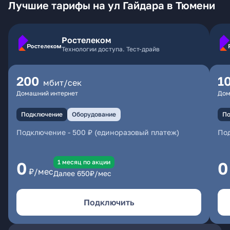
Лучшие тарифы на ул Гайдара в Тюмени
Ростелеком
Технологии доступа. Тест-драйв
200
1
мбит/сек
Домашний интернет
Дом
Подключение
Оборудование
По
Подключение
-
500 ₽ (единоразовый платеж)
По
1 месяц по акции
0
0
₽/мес
Далее
650
₽/мес
Подключить