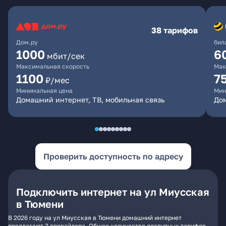
38 тарифов
Дом.ру
бил
1000
6
мбит/сек
Максимальная скорость
Мак
1100
7
₽/мес
Минимальная цена
Мин
Домашний интернет, ТВ, мобильная связь
Дом
Проверить доступность по адресу
Подключить интернет на ул Миусская
в Тюмени
В 2026 году на ул Миусская в Тюмени домашний интернет
предлагают 3 провайдера. Общее количество доступных тарифов -