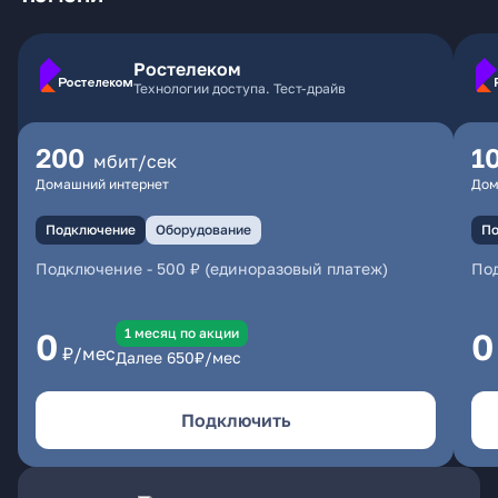
Ростелеком
Технологии доступа. Тест-драйв
200
1
мбит/сек
Домашний интернет
Дом
Подключение
Оборудование
По
Подключение
-
500 ₽ (единоразовый платеж)
По
1 месяц по акции
0
0
₽/мес
Далее
650
₽/мес
Подключить