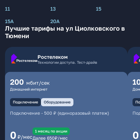
11
13
15
15А
20А
Лучшие тарифы на ул Циолковского в
Тюмени
Ростелеком
Технологии доступа. Тест-драйв
200
1
мбит/сек
Домашний интернет
Дом
Подключение
Оборудование
По
Подключение
-
500 ₽ (единоразовый платеж)
По
1 месяц по акции
0
0
₽/мес
Далее
650
₽/мес