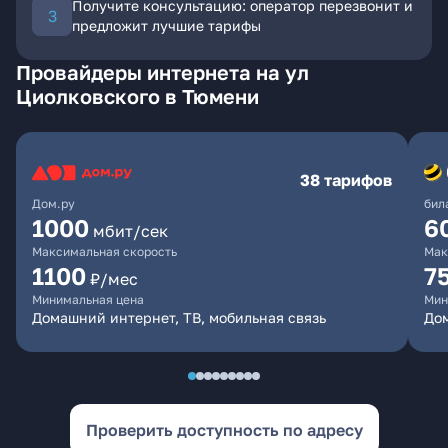
Получите консультацию: оператор перезвонит и
предложит лучшие тарифы
Провайдеры интернета на ул
Циолковского в Тюмени
38 тарифов
Дом.ру
бил
1000
6
мбит/сек
Максимальная скорость
Мак
1100
7
₽/мес
Минимальная цена
Мин
Домашний интернет, ТВ, мобильная связь
Дом
Проверить доступность по адресу